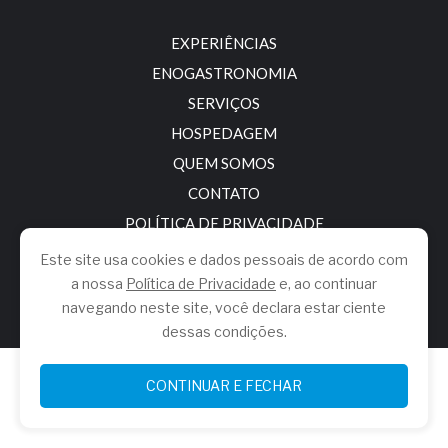
EXPERIÊNCIAS
ENOGASTRONOMIA
SERVIÇOS
HOSPEDAGEM
QUEM SOMOS
CONTATO
POLÍTICA DE PRIVACIDADE
Este site usa cookies e dados pessoais de acordo com
a nossa
Política de Privacidade
e, ao continuar
navegando neste site, você declara estar ciente
dessas condições.
© 2026.
Brasil Europa
.
CONTINUAR E FECHAR
Todos os direitos reservados.
Desenvolvido por
Social One