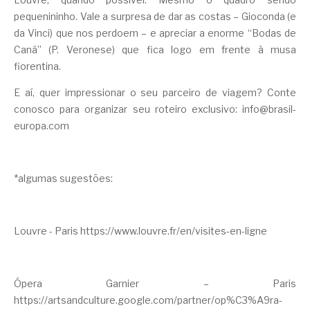
pequenininho. Vale a surpresa de dar as costas – Gioconda (e
da Vinci) que nos perdoem – e apreciar a enorme “Bodas de
Caná” (P. Veronese) que fica logo em frente à musa
fiorentina.
E aí, quer impressionar o seu parceiro de viagem? Conte
conosco para organizar seu roteiro exclusivo:
info@brasil-
europa.com
*algumas sugestões:
Louvre - Paris
https://www.louvre.fr/en/visites-en-ligne
Ópera Garnier – Paris
https://artsandculture.google.com/partner/op%C3%A9ra-