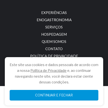
EXPERIÊNCIAS
ENOGASTRONOMIA
SERVIÇOS
HOSPEDAGEM
QUEM SOMOS
CONTATO
POLÍTICA DE PRIVACIDADE
Este site usa cookies e dados pessoais de acordo com
a nossa
Política de Privacidade
e, ao continuar
navegando neste site, você declara estar ciente
dessas condições.
© 2026.
Brasil Europa
.
CONTINUAR E FECHAR
Todos os direitos reservados.
Desenvolvido por
Social One