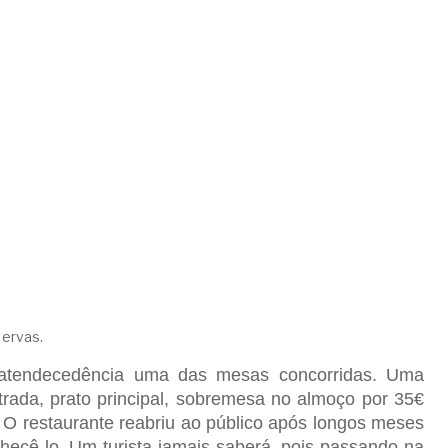
 ervas.
m atendecedência uma das mesas concorridas. Uma
rada, prato principal, sobremesa no almoço por 35€
. O restaurante reabriu ao público após longos meses
ecê-lo. Um turista jamais saberá, pois passando na